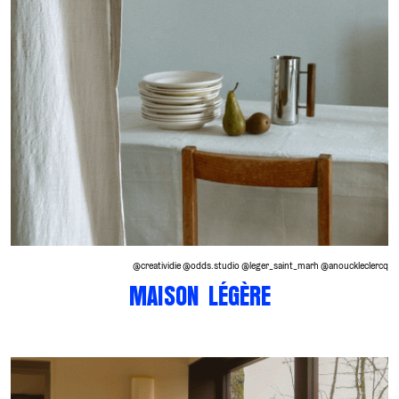
@creatividie @odds.studio @leger_saint_marh @anouckleclercq
MAISON LÉGÈRE