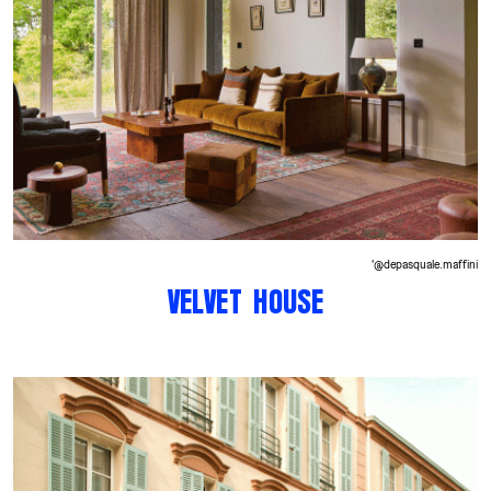
'@depasquale.maffini
VELVET HOUSE