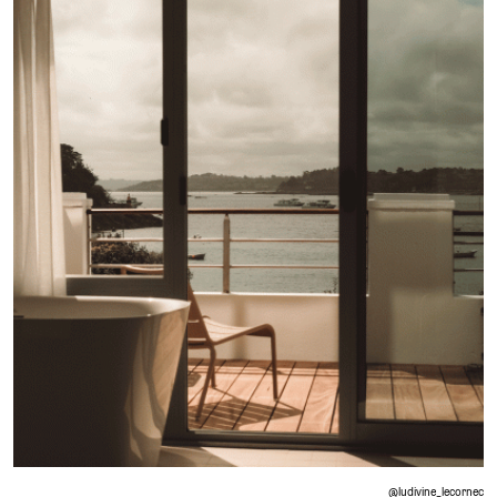
@ludivine_lecornec