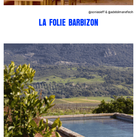
@soniasieff & @adelslimanefecih
LA FOLIE BARBIZON