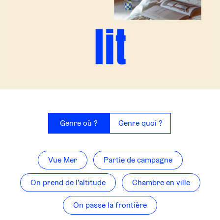
Sélection
d’adresses
de
Genre où ?
Genre quoi ?
talents,
indépendantes, responsables
et
Vue Mer
Partie de campagne
accessibles
en
On prend de l'altitude
Chambre en ville
train
ou
en
On passe la frontière
voiture.